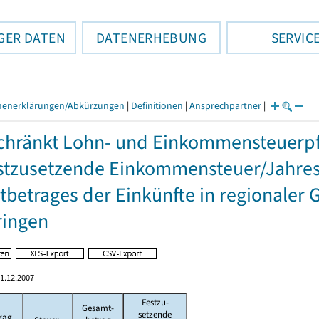
GER DATEN
DATENERHEBUNG
SERVIC
henerklärungen/Abkürzungen
|
Definitionen
|
Ansprechpartner
|
hränkt Lohn- und Einkommensteuerpfl
stzusetzende Einkommensteuer/Jahres
betrages der Einkünfte in regionaler 
ringen
1.12.2007
Festzu-
Gesamt-
setzende
rag