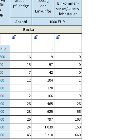
Steuer-
betrag
Einkommen-
fte
pflichtige
der
steuer/Jahres-
s
Einkünfte
lohnsteuer
UR
Anzahl
1000 EUR
Bocka
le
11
-
-
00
16
19
0
00
15
57
0
00
7
42
0
000
12
104
1
500
11
120
1
000
12
166
9
000
26
465
26
000
28
625
56
500
26
797
103
000
24
1 039
150
000
45
3 210
660