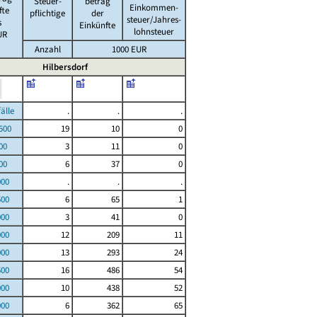
Steuer-
betrag
Einkommen-
fte
pflichtige
der
steuer/Jahres-
s
Einkünfte
lohnsteuer
UR
Anzahl
1000 EUR
Hilbersdorf
le
.
.
.
00
19
10
0
00
3
11
0
00
6
37
0
000
.
.
.
500
6
65
1
000
3
41
0
000
12
209
11
000
13
293
24
500
16
486
54
000
10
438
52
000
6
362
65