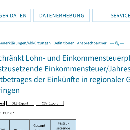
GER DATEN
DATENERHEBUNG
SERVIC
henerklärungen/Abkürzungen
|
Definitionen
|
Ansprechpartner
|
hränkt Lohn- und Einkommensteuerpfl
stzusetzende Einkommensteuer/Jahres
betrages der Einkünfte in regionaler 
ringen
1.12.2007
Festzu-
Gesamt-
setzende
rag