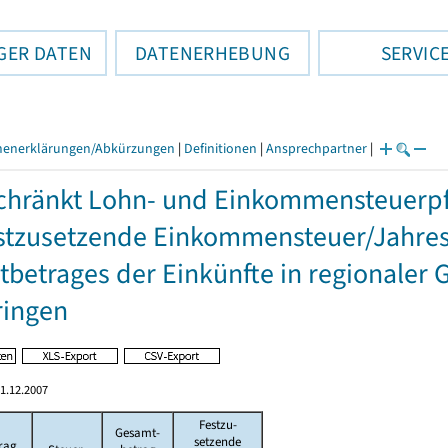
GER DATEN
DATENERHEBUNG
SERVIC
henerklärungen/Abkürzungen
|
Definitionen
|
Ansprechpartner
|
hränkt Lohn- und Einkommensteuerpfl
stzusetzende Einkommensteuer/Jahres
betrages der Einkünfte in regionaler 
ringen
1.12.2007
Festzu-
Gesamt-
setzende
rag