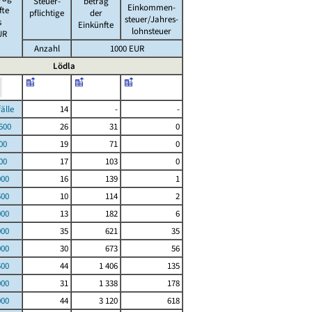
Steuer-
betrag
Einkommen-
fte
pflichtige
der
steuer/Jahres-
s
Einkünfte
lohnsteuer
UR
Anzahl
1000 EUR
Lödla
le
14
-
-
00
26
31
0
00
19
71
0
00
17
103
0
000
16
139
1
500
10
114
2
000
13
182
6
000
35
621
35
000
30
673
56
500
44
1 406
135
000
31
1 338
178
000
44
3 120
618