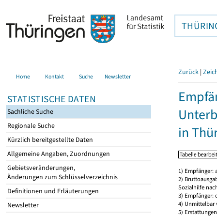
THÜRIN
Zurück
|
Zeic
Home
Kontakt
Suche
Newsletter
Empfän
STATISTISCHE DATEN
Unterb
Sachliche Suche
Regionale Suche
in Thü
Kürzlich bereitgestellte Daten
Allgemeine Angaben, Zuordnungen
Gebietsveränderungen,
1) Empfänger: 
Änderungen zum Schlüsselverzeichnis
2) Bruttoausga
Sozialhilfe nac
Definitionen und Erläuterungen
3) Empfänger:
4) Unmittelbar 
Newsletter
5) Erstattunge