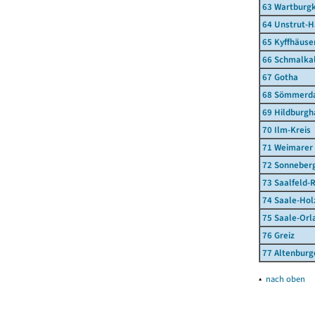
63 Wartburgk
64 Unstrut-H
65 Kyffhäuse
66 Schmalka
67 Gotha
68 Sömmerd
69 Hildburg
70 Ilm-Kreis
71 Weimarer
72 Sonneber
73 Saalfeld-
74 Saale-Hol
75 Saale-Orl
76 Greiz
77 Altenburg
▴
nach oben