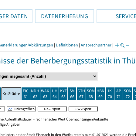
GER DATEN
DATENERHEBUNG
SERVIC
henerklärungen/Abkürzungen
|
Definitionen
|
Ansprechpartner
|
isse der Beherbergungsstatistik in T
EIC
NDH
WAK
UH
KYF
SM
GTH
SÖM
HBN
IK
AP
SON
S
t
Krf.Städte
61
62
63
64
65
66
67
68
69
70
71
72
che Aufenthaltsdauer = rechnerischer Wert Übernachtungen/Ankünfte
ufige Angaben
ingliederung der Stadt Eisenach in den Wartburgkreis zum 01.07.2021 werden die Erge