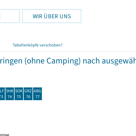
E
WIR ÜBER UNS
Tabellenköpfe verschoben?
hüringen (ohne Camping) nach ausgew
LF
SHK
SOK
GRZ
ABG
73
74
75
76
77
bnisse