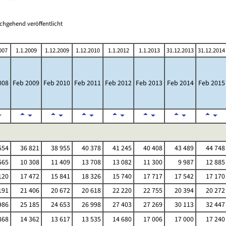
chgehend veröffentlicht
007
1.1.2009
1.12.2009
1.12.2010
1.1.2012
1.1.2013
31.12.2013
31.12.2014
008
Feb 2009
Feb 2010
Feb 2011
Feb 2012
Feb 2013
Feb 2014
Feb 2015
554
36 821
38 955
40 378
41 245
40 408
43 489
44 748
565
10 308
11 409
13 708
13 082
11 300
9 987
12 885
120
17 472
15 841
18 326
15 740
17 717
17 542
17 170
191
21 406
20 672
20 618
22 220
22 755
20 394
20 272
986
25 185
24 653
26 998
27 403
27 269
30 113
32 447
868
14 362
13 617
13 535
14 680
17 006
17 000
17 240