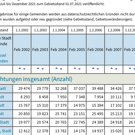
Juli bis Dezember 2021 zum Gebietsstand 01.07.2021 veröffentlicht.
rgebnisse für einige Gemeinden werden aus datenschutzrechtlichen Gründen nicht dur
 wurden aufgelöst oder neu gegründet (siehe Gebietsstand, Gebietsveränderungen).
stand
1.1.2002
1.1.2003
1.1.2004
1.1.2005
1.2.2006
1.2.2006
1.12.2
e Stadt
inde
Feb 2002
Feb 2003
Feb 2004
Feb 2005
Feb 2006
Feb 2007
Feb 2
ssel
nden
htungen insgesamt (Anzahl)
tadt
29 474
29 779
32 268
37 037
39 488
34 426
37 
adt
8 293
8 458
7 950
7 348
7 954
10 111
9 
adt
15 767
15 310
17 379
14 975
15 384
17 102
18 
adt
20 850
19 823
25 741
23 151
25 495
25 213
19 
Stadt
19 977
20 574
20 765
22 745
24 389
24 918
26 
, Stadt
12 412
12 378
13 782
14 176
14 937
15 020
14 