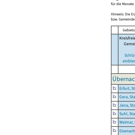
für die Monate 
Hinweis: Die E
bzw. Gemeinden
Gebiets
Kreisfrei
Geme
Schlü
einble
Übernac
Erfurt, S
Gera, St
Jena, St
Suhl, St
Weimar, 
Eisenach