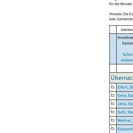
für die Monate 
Hinweis: Die E
bzw. Gemeinden
Gebiets
Kreisfrei
Geme
Schlü
einble
Übernac
Erfurt, S
Gera, St
Jena, St
Suhl, St
Weimar, 
Eisenach