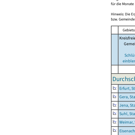
für die Monate 
Hinweis: Die E
bzw. Gemeinden
Gebiets
Kreisfrei
Geme
Schlü
einble
Durchsch
Erfurt, S
Gera, St
Jena, St
Suhl, St
Weimar, 
Eisenach