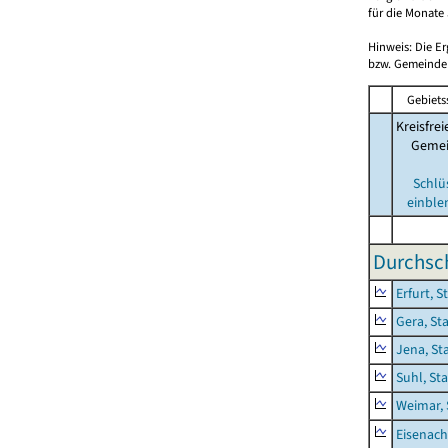
für die Monate 
Hinweis: Die E
bzw. Gemeinden
Gebiets
Kreisfrei
Geme
Schlü
einble
Durchsch
Erfurt, S
Gera, St
Jena, St
Suhl, St
Weimar, 
Eisenach