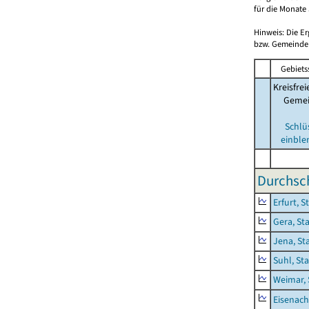
für die Monate 
Hinweis: Die E
bzw. Gemeinden
Gebiets
Kreisfrei
Geme
Schlü
einble
Durchsch
Erfurt, S
Gera, St
Jena, St
Suhl, St
Weimar, 
Eisenach