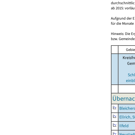
durchschnittli
ab 2015: vorlä
Aufgrund der E
für die Monate 
Hinweis: Die E
bzw. Gemeinden
Gebie
Kreisfr
Gem
Sch
einb
Übernac
Bleicher
Ellrich, 
Ilfeld
Neustad