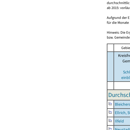
durchschnittli
ab 2015: vorlä
Aufgrund der E
für die Monate 
Hinweis: Die E
bzw. Gemeinden
Gebie
Kreisfr
Gem
Sch
einb
Durchsch
Bleicher
Ellrich, 
Ilfeld
Neustad