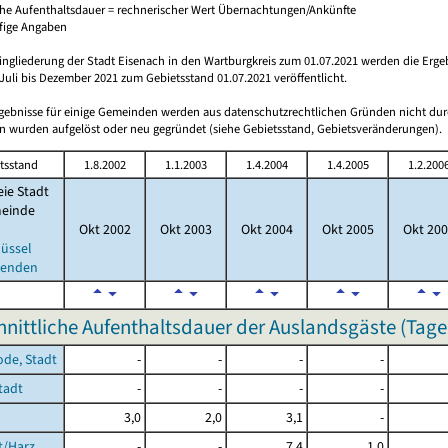
che Aufenthaltsdauer = rechnerischer Wert Übernachtungen/Ankünfte
ufige Angaben
ingliederung der Stadt Eisenach in den Wartburgkreis zum 01.07.2021 werden die Erge
Juli bis Dezember 2021 zum Gebietsstand 01.07.2021 veröffentlicht.
rgebnisse für einige Gemeinden werden aus datenschutzrechtlichen Gründen nicht dur
 wurden aufgelöst oder neu gegründet (siehe Gebietsstand, Gebietsveränderungen).
tsstand
1.8.2002
1.1.2003
1.4.2004
1.4.2005
1.2.200
eie Stadt
einde
Okt 2002
Okt 2003
Okt 2004
Okt 2005
Okt 200
lüssel
lenden
nittliche Aufenthaltsdauer der Auslandsgäste (Tage
ode, Stadt
-
-
-
-
Stadt
-
-
-
-
3,0
2,0
3,1
-
t/Harz
-
-
7,4
1,0