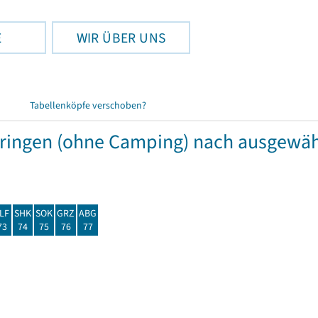
E
WIR ÜBER UNS
Tabellenköpfe verschoben?
hüringen (ohne Camping) nach ausgew
LF
SHK
SOK
GRZ
ABG
73
74
75
76
77