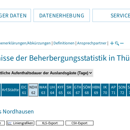
GER DATEN
DATENERHEBUNG
SERVIC
henerklärungen/Abkürzungen
|
Definitionen
|
Ansprechpartner
|
isse der Beherbergungsstatistik in T
EIC
NDH
WAK
UH
KYF
SM
GTH
SÖM
HBN
IK
AP
SON
S
t
Krf.Städte
61
62
63
64
65
66
67
68
69
70
71
72
s Nordhausen