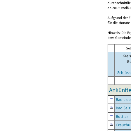
durchschnittli
ab 2015: vorlä
Aufgrund der E
für die Monate 
Hinweis: Die E
bzw. Gemeinden
Geb
Kreis
G
Schlüss
Ankünfte
Bad Lieb
Bad Salz
Buttlar
Creuzbur