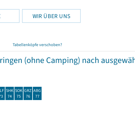
E
WIR ÜBER UNS
Tabellenköpfe verschoben?
hüringen (ohne Camping) nach ausgew
LF
SHK
SOK
GRZ
ABG
73
74
75
76
77