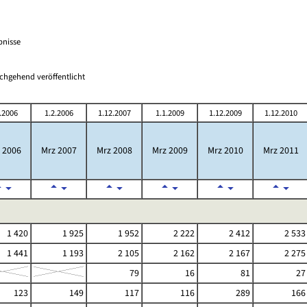
bnisse
chgehend veröffentlicht
.2006
1.2.2006
1.12.2007
1.1.2009
1.12.2009
1.12.2010
 2006
Mrz 2007
Mrz 2008
Mrz 2009
Mrz 2010
Mrz 2011
1 420
1 925
1 952
2 222
2 412
2 533
1 441
1 193
2 105
2 162
2 167
2 275
79
16
81
27
123
149
117
116
289
166