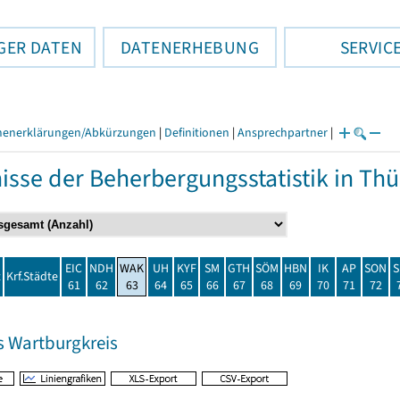
GER DATEN
DATENERHEBUNG
SERVIC
henerklärungen/Abkürzungen
|
Definitionen
|
Ansprechpartner
|
isse der Beherbergungsstatistik in T
EIC
NDH
WAK
UH
KYF
SM
GTH
SÖM
HBN
IK
AP
SON
S
t
Krf.Städte
61
62
63
64
65
66
67
68
69
70
71
72
s Wartburgkreis