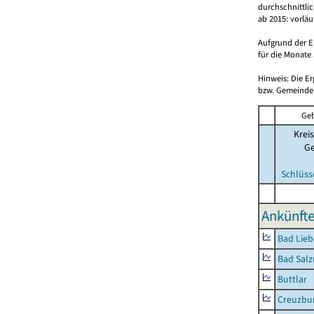
durchschnittli
ab 2015: vorlä
Aufgrund der E
für die Monate 
Hinweis: Die E
bzw. Gemeinden
Geb
Kreis
G
Schlüss
Ankünfte
Bad Lieb
Bad Salz
Buttlar
Creuzbur