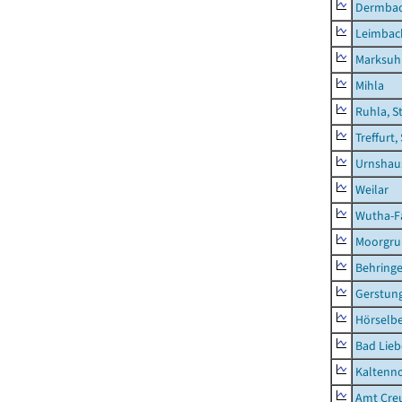
Dermba
Leimbac
Marksuh
Mihla
Ruhla, S
Treffurt,
Urnshau
Weilar
Wutha-F
Moorgr
Behring
Gerstun
Hörselbe
Bad Lieb
Kaltenno
Amt Creu