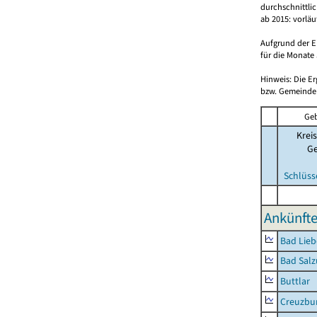
durchschnittli
ab 2015: vorlä
Aufgrund der E
für die Monate 
Hinweis: Die E
bzw. Gemeinden
Geb
Kreis
G
Schlüss
Ankünfte
Bad Lieb
Bad Salz
Buttlar
Creuzbur