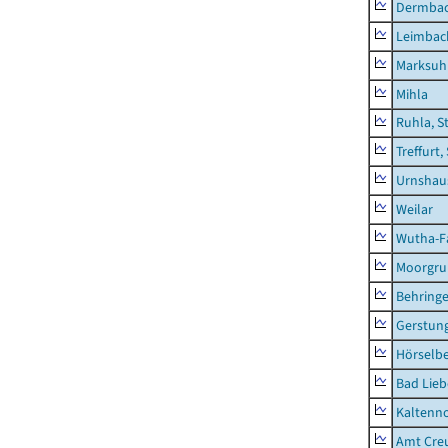
Dermba
Leimbac
Marksuh
Mihla
Ruhla, S
Treffurt,
Urnshau
Weilar
Wutha-F
Moorgr
Behring
Gerstun
Hörselbe
Bad Lieb
Kaltenno
Amt Creu