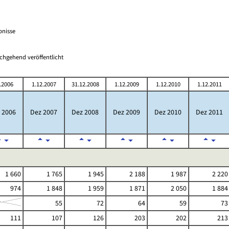
bnisse
chgehend veröffentlicht
.2006
1.12.2007
31.12.2008
1.12.2009
1.12.2010
1.12.2011
 2006
Dez 2007
Dez 2008
Dez 2009
Dez 2010
Dez 2011
1 660
1 765
1 945
2 188
1 987
2 220
974
1 848
1 959
1 871
2 050
1 884
55
72
64
59
73
111
107
126
203
202
213