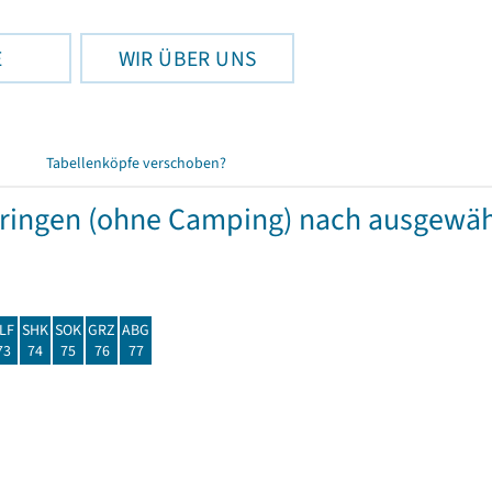
E
WIR ÜBER UNS
Tabellenköpfe verschoben?
hüringen (ohne Camping) nach ausgew
LF
SHK
SOK
GRZ
ABG
73
74
75
76
77