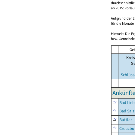
durchschnittli
ab 2015: vorlä
Aufgrund der E
für die Monate 
Hinweis: Die E
bzw. Gemeinden
Geb
Kreis
G
Schlüss
Ankünfte
Bad Lieb
Bad Salz
Buttlar
Creuzbur