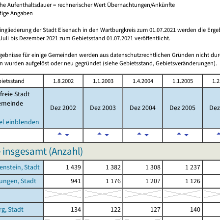
che Aufenthaltsdauer = rechnerischer Wert Übernachtungen/Ankünfte
ufige Angaben
ingliederung der Stadt Eisenach in den Wartburgkreis zum 01.07.2021 werden die Erge
Juli bis Dezember 2021 zum Gebietsstand 01.07.2021 veröffentlicht.
rgebnisse für einige Gemeinden werden aus datenschutzrechtlichen Gründen nicht dur
 wurden aufgelöst oder neu gegründet (siehe Gebietsstand, Gebietsveränderungen).
ietsstand
1.8.2002
1.1.2003
1.4.2004
1.1.2005
1.2
freie Stadt
emeinde
Dez 2002
Dez 2003
Dez 2004
Dez 2005
Dez
el einblenden
 insgesamt (Anzahl)
enstein, Stadt
1 439
1 382
1 308
1 237
ungen, Stadt
941
1 176
1 207
1 126
g, Stadt
134
122
127
140