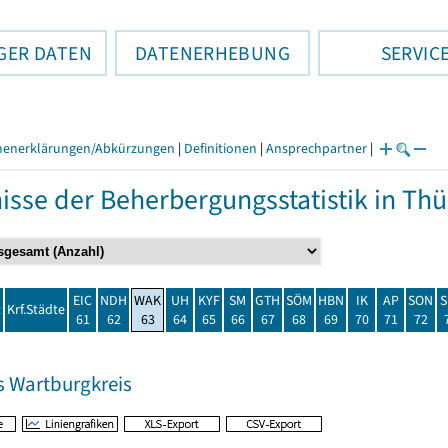
GER DATEN
DATENERHEBUNG
SERVIC
henerklärungen/Abkürzungen
|
Definitionen
|
Ansprechpartner
|
isse der Beherbergungsstatistik in T
EIC
NDH
WAK
UH
KYF
SM
GTH
SÖM
HBN
IK
AP
SON
S
t
Krf.Städte
61
62
63
64
65
66
67
68
69
70
71
72
s Wartburgkreis