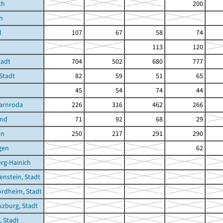
ch
200
h
l
107
67
58
74
113
120
tadt
704
502
680
777
 Stadt
82
59
51
65
45
54
74
44
arnroda
226
316
462
266
und
71
92
68
29
en
250
217
291
290
gen
62
rg-Hainich
enstein, Stadt
rdheim, Stadt
zburg, Stadt
, Stadt