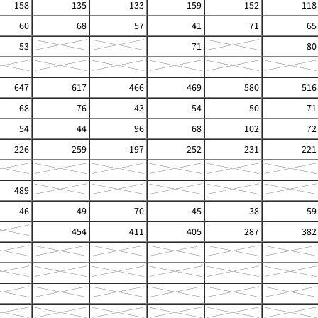
158
135
133
159
152
118
60
68
57
41
71
65
53
71
80
647
617
466
469
580
516
68
76
43
54
50
71
54
44
96
68
102
72
226
259
197
252
231
221
489
46
49
70
45
38
59
454
411
405
287
382