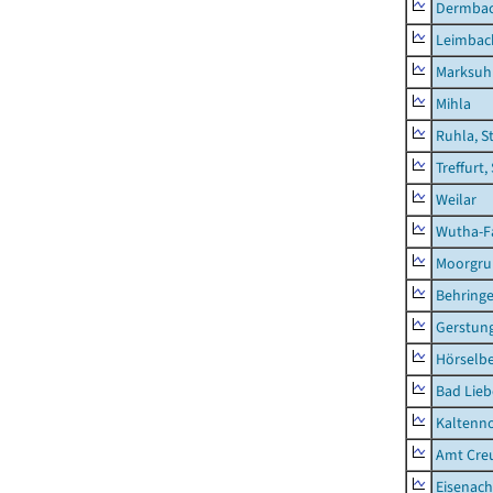
Dermba
Leimbac
Marksuh
Mihla
Ruhla, S
Treffurt,
Weilar
Wutha-F
Moorgr
Behring
Gerstun
Hörselbe
Bad Lieb
Kaltenno
Amt Creu
Eisenach