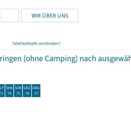
E
WIR ÜBER UNS
Tabellenköpfe verschoben?
hüringen (ohne Camping) nach ausgew
LF
SHK
SOK
GRZ
ABG
73
74
75
76
77