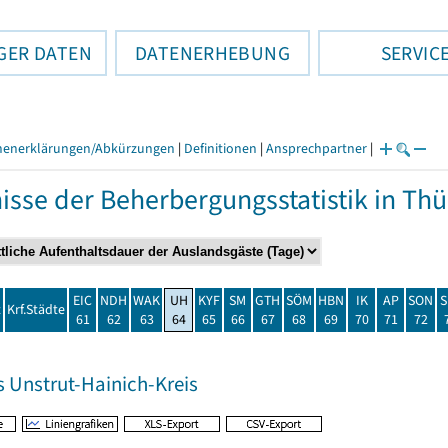
GER DATEN
DATENERHEBUNG
SERVIC
henerklärungen/Abkürzungen
|
Definitionen
|
Ansprechpartner
|
isse der Beherbergungsstatistik in T
EIC
NDH
WAK
UH
KYF
SM
GTH
SÖM
HBN
IK
AP
SON
S
t
Krf.Städte
61
62
63
64
65
66
67
68
69
70
71
72
s Unstrut-Hainich-Kreis