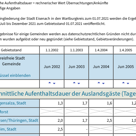
che Aufenthaltsdauer = rechnerischer Wert Übernachtungen/Ankünfte
ufige Angaben
ingliederung der Stadt Eisenach in den Wartburgkreis zum 01.07.2021 werden die Erge
Juli bis Dezember 2021 zum Gebietsstand 01.07.2021 veröffentlicht.
rgebnisse für einige Gemeinden werden aus datenschutzrechtlichen Gründen nicht dur
 wurden aufgelöst oder neu gegründet (siehe Gebietsstand, Gebietsveränderungen).
Gebietsstand
1.1.2002
1.1.2003
1.4.2004
1.4.2005
reisfreie Stadt
Gemeinde
Jun 2002
Jun 2003
Jun 2004
Jun 2005
üssel einblenden
nittliche Aufenthaltsdauer der Auslandsgäste (Tage
ensalza, Stadt
1,3
1,7
1,6
1,
orst
sen/Thüringen, Stadt
2,0
1,7
2,5
1,
im, Stadt
2,5
-