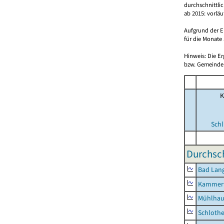
durchschnittli
ab 2015: vorlä
Aufgrund der E
für die Monate 
Hinweis: Die E
bzw. Gemeinden
K
Schl
Durchsch
Bad Lang
Kammerf
Mühlhau
Schlothe