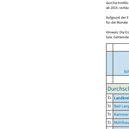
durchschnittli
ab 2015: vorlä
Aufgrund der E
für die Monate 
Hinweis: Die E
bzw. Gemeinden
Sc
Durchsch
Landkrei
Bad Lang
Kammerf
Mühlhau