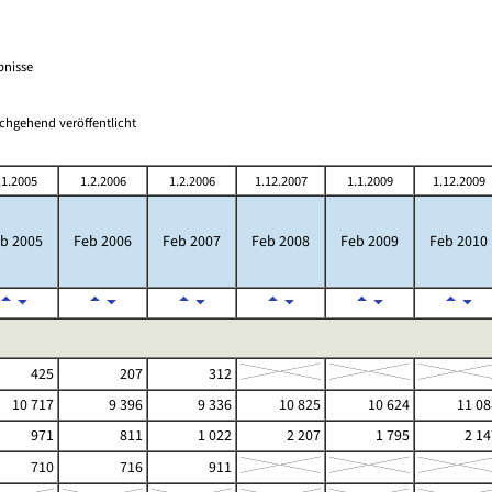
bnisse
chgehend veröffentlicht
.1.2005
1.2.2006
1.2.2006
1.12.2007
1.1.2009
1.12.2009
b 2005
Feb 2006
Feb 2007
Feb 2008
Feb 2009
Feb 2010
425
207
312
10 717
9 396
9 336
10 825
10 624
11 08
971
811
1 022
2 207
1 795
2 14
710
716
911