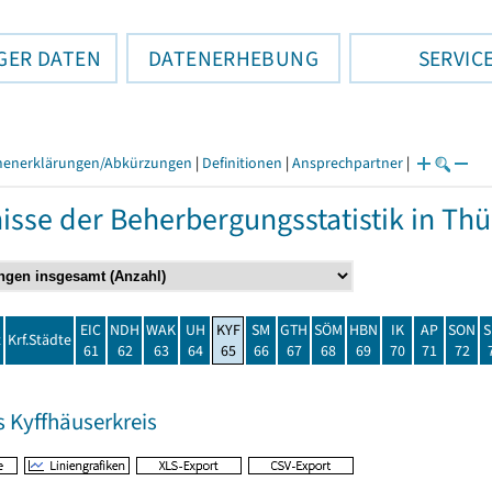
GER DATEN
DATENERHEBUNG
SERVIC
henerklärungen/Abkürzungen
|
Definitionen
|
Ansprechpartner
|
isse der Beherbergungsstatistik in T
EIC
NDH
WAK
UH
KYF
SM
GTH
SÖM
HBN
IK
AP
SON
S
t
Krf.Städte
61
62
63
64
65
66
67
68
69
70
71
72
s Kyffhäuserkreis