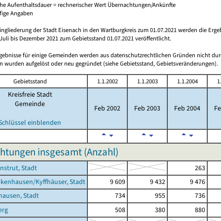
che Aufenthaltsdauer = rechnerischer Wert Übernachtungen/Ankünfte
ufige Angaben
ingliederung der Stadt Eisenach in den Wartburgkreis zum 01.07.2021 werden die Erge
Juli bis Dezember 2021 zum Gebietsstand 01.07.2021 veröffentlicht.
rgebnisse für einige Gemeinden werden aus datenschutzrechtlichen Gründen nicht dur
 wurden aufgelöst oder neu gegründet (siehe Gebietsstand, Gebietsveränderungen).
Gebietsstand
1.1.2002
1.1.2003
1.1.2004
1
Kreisfreie Stadt
Gemeinde
Feb 2002
Feb 2003
Feb 2004
Fe
Schlüssel einblenden
htungen insgesamt (Anzahl)
nstrut, Stadt
263
kenhausen/Kyffhäuser, Stadt
9 609
9 432
9 476
hausen, Stadt
734
955
736
erg
508
380
880