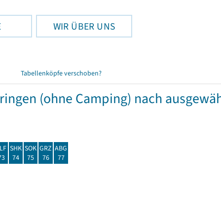
E
WIR ÜBER UNS
Tabellenköpfe verschoben?
hüringen (ohne Camping) nach ausgew
LF
SHK
SOK
GRZ
ABG
73
74
75
76
77