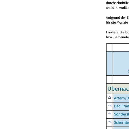
durchschnittli
ab 2015: vorlä
Aufgrund der E
für die Monate 
Hinweis: Die E
bzw. Gemeinden
Übernac
Artern/U
Bad Fran
Sonders
Schernb