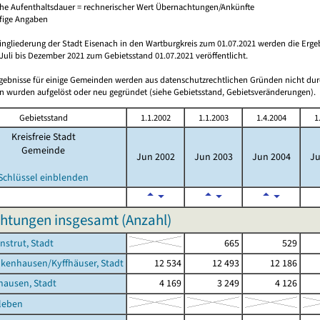
che Aufenthaltsdauer = rechnerischer Wert Übernachtungen/Ankünfte
ufige Angaben
ingliederung der Stadt Eisenach in den Wartburgkreis zum 01.07.2021 werden die Erge
Juli bis Dezember 2021 zum Gebietsstand 01.07.2021 veröffentlicht.
rgebnisse für einige Gemeinden werden aus datenschutzrechtlichen Gründen nicht dur
 wurden aufgelöst oder neu gegründet (siehe Gebietsstand, Gebietsveränderungen).
Gebietsstand
1.1.2002
1.1.2003
1.4.2004
1
Kreisfreie Stadt
Gemeinde
Jun 2002
Jun 2003
Jun 2004
Ju
Schlüssel einblenden
htungen insgesamt (Anzahl)
nstrut, Stadt
665
529
kenhausen/Kyffhäuser, Stadt
12 534
12 493
12 186
hausen, Stadt
4 169
3 249
4 126
leben