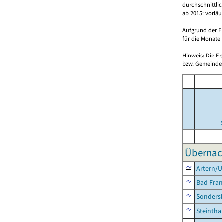
durchschnittli
ab 2015: vorlä
Aufgrund der E
für die Monate 
Hinweis: Die E
bzw. Gemeinden
Übernac
Artern/U
Bad Fran
Sonders
Steintha