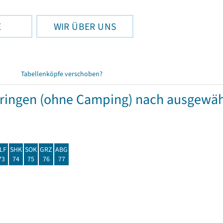
E
WIR ÜBER UNS
Tabellenköpfe verschoben?
hüringen (ohne Camping) nach ausgew
LF
SHK
SOK
GRZ
ABG
73
74
75
76
77