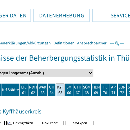
GER DATEN
DATENERHEBUNG
SERVIC
henerklärungen/Abkürzungen
|
Definitionen
|
Ansprechpartner
|
isse der Beherbergungsstatistik in T
EIC
NDH
WAK
UH
KYF
SM
GTH
SÖM
HBN
IK
AP
SON
S
t
Krf.Städte
61
62
63
64
65
66
67
68
69
70
71
72
s Kyffhäuserkreis