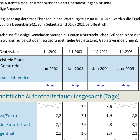
che Aufenthaltsdauer = rechnerischer Wert Übernachtungen/Ankünfte
ufige Angaben
ingliederung der Stadt Eisenach in den Wartburgkreis zum 01.07.2021 werden die Erge
Juli bis Dezember 2021 zum Gebietsstand 01.07.2021 veröffentlicht.
rgebnisse für einige Gemeinden werden aus datenschutzrechtlichen Gründen nicht dur
 wurden aufgelöst oder neu gegründet (siehe Gebietsstand, Gebietsveränderungen).
Gebietsstand
1.1.2002
1.1.2003
1.1.2004
1.1.2005
eisfreie Stadt
Gemeinde
Jan 2002
Jan 2003
Jan 2004
Jan 2005
ssel einblenden
nittliche Aufenthaltsdauer insgesamt (Tage)
2,2
3,6
gen/Werra
2,2
2,1
1,9
2,8
de, Kurort, Stadt
2,7
2,6
2,8
3,1
igenthal
2,1
2,0
2,4
2,3