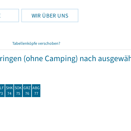
E
WIR ÜBER UNS
Tabellenköpfe verschoben?
hüringen (ohne Camping) nach ausgew
LF
SHK
SOK
GRZ
ABG
73
74
75
76
77