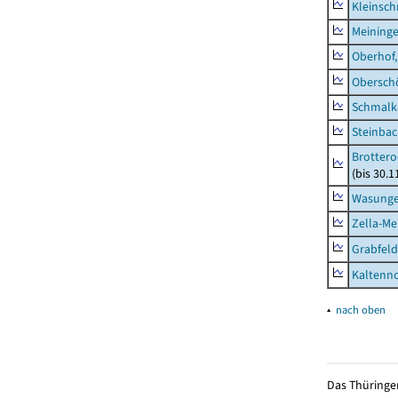
Kleinsch
Meininge
Oberhof,
Obersch
Schmalka
Steinbac
Brottero
(bis 30.1
Wasunge
Zella-Me
Grabfeld
Kaltenno
▴
nach oben
Das Thüringer