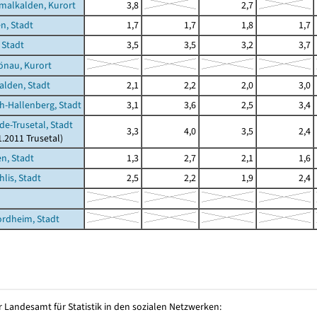
malkalden, Kurort
3,8
2,7
n, Stadt
1,7
1,7
1,8
1,7
 Stadt
3,5
3,5
3,2
3,7
önau, Kurort
lden, Stadt
2,1
2,2
2,0
3,0
h-Hallenberg, Stadt
3,1
3,6
2,5
3,4
de-Trusetal, Stadt
3,3
4,0
3,5
2,4
1.2011 Trusetal)
n, Stadt
1,3
2,7
2,1
1,6
hlis, Stadt
2,5
2,2
1,9
2,4
rdheim, Stadt
 Landesamt für Statistik in den sozialen Netzwerken: