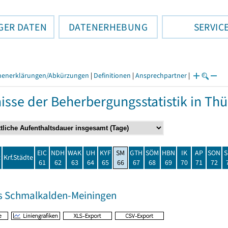
GER DATEN
DATENERHEBUNG
SERVIC
henerklärungen/Abkürzungen
|
Definitionen
|
Ansprechpartner
|
isse der Beherbergungsstatistik in T
EIC
NDH
WAK
UH
KYF
SM
GTH
SÖM
HBN
IK
AP
SON
S
t
Krf.Städte
61
62
63
64
65
66
67
68
69
70
71
72
s Schmalkalden-Meiningen