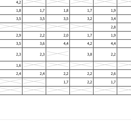
4,2
1,8
1,7
1,8
1,7
1,9
3,5
3,5
3,5
3,2
3,4
2,8
2,9
2,2
2,0
1,7
1,9
3,5
3,6
4,4
4,2
4,4
2,3
2,3
3,8
2,2
1,6
2,4
2,4
2,2
2,2
2,6
1,7
2,2
1,7