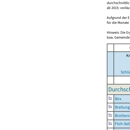
durchschnittli
ab 2015: vorlä
Aufgrund der E
für die Monate 
Hinweis: Die E
bzw. Gemeinden
Kr
Schlü
Durchsch
Birx
Breitun
Brottero
Floh-Sel