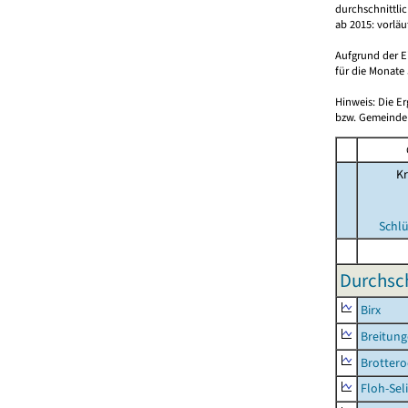
durchschnittli
ab 2015: vorlä
Aufgrund der E
für die Monate 
Hinweis: Die E
bzw. Gemeinden
Kr
Schlü
Durchsch
Birx
Breitun
Brottero
Floh-Sel