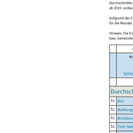
durchschnittli
ab 2015: vorlä
Aufgrund der E
für die Monate 
Hinweis: Die E
bzw. Gemeinden
Kr
Schlü
Durchsch
Birx
Breitun
Brottero
Floh-Sel