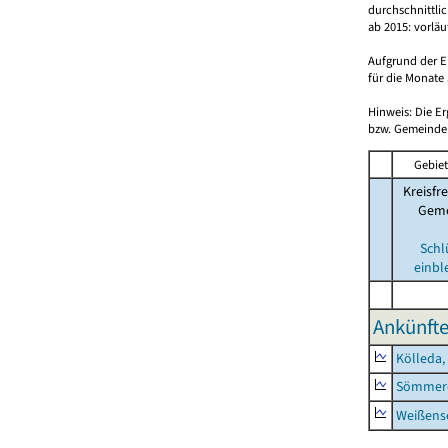
durchschnittli
ab 2015: vorlä
Aufgrund der E
für die Monate 
Hinweis: Die E
bzw. Gemeinden
Gebiet
Kreisfre
Geme
Schl
einbl
Ankünfte
Kölleda,
Sömmerd
Weißense