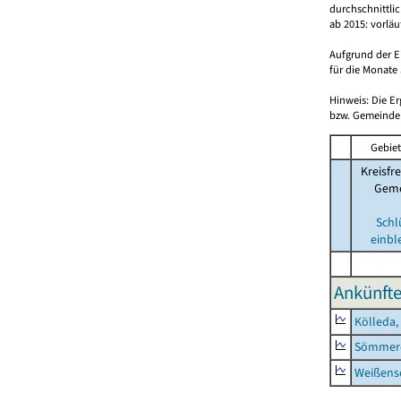
durchschnittli
ab 2015: vorlä
Aufgrund der E
für die Monate 
Hinweis: Die E
bzw. Gemeinden
Gebiet
Kreisfre
Geme
Schl
einbl
Ankünfte
Kölleda,
Sömmerd
Weißense