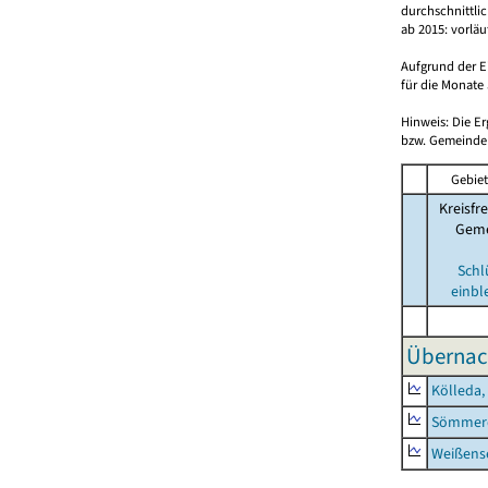
durchschnittli
ab 2015: vorlä
Aufgrund der E
für die Monate 
Hinweis: Die E
bzw. Gemeinden
Gebiet
Kreisfre
Geme
Schl
einbl
Übernac
Kölleda,
Sömmerd
Weißense