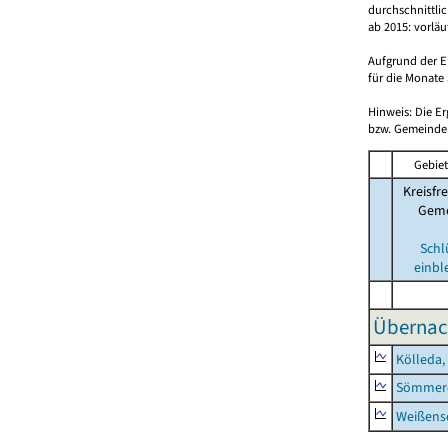
durchschnittli
ab 2015: vorlä
Aufgrund der E
für die Monate 
Hinweis: Die E
bzw. Gemeinden
Gebiet
Kreisfre
Geme
Schl
einbl
Übernac
Kölleda,
Sömmerd
Weißense