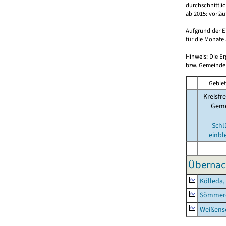
durchschnittli
ab 2015: vorlä
Aufgrund der E
für die Monate 
Hinweis: Die E
bzw. Gemeinden
Gebiet
Kreisfre
Geme
Schl
einbl
Übernac
Kölleda,
Sömmerd
Weißense