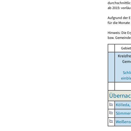
durchschnittli
ab 2015: vorlä
Aufgrund der E
für die Monate 
Hinweis: Die E
bzw. Gemeinden
Gebiet
Kreisfre
Geme
Schl
einbl
Übernac
Kölleda,
Sömmerd
Weißense