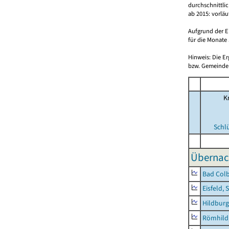
durchschnittli
ab 2015: vorlä
Aufgrund der E
für die Monate 
Hinweis: Die E
bzw. Gemeinden
Kr
Schl
Übernac
Bad Colb
Eisfeld, 
Hildburg
Römhild,