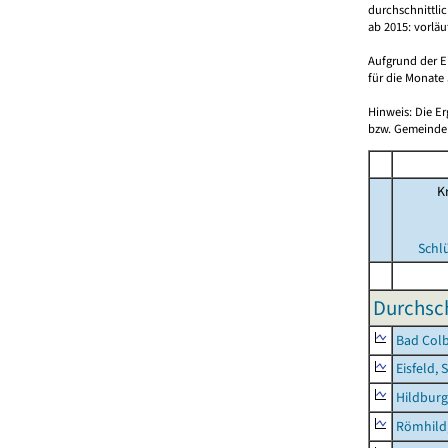
durchschnittli
ab 2015: vorlä
Aufgrund der E
für die Monate 
Hinweis: Die E
bzw. Gemeinden
Kr
Schl
Durchsch
Bad Colb
Eisfeld, 
Hildburg
Römhild,