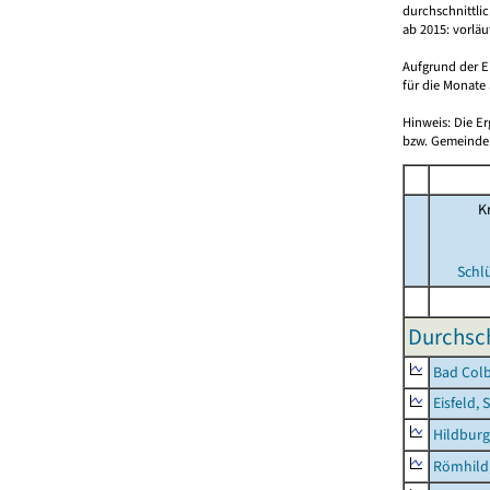
durchschnittli
ab 2015: vorlä
Aufgrund der E
für die Monate 
Hinweis: Die E
bzw. Gemeinden
Kr
Schl
Durchsch
Bad Colb
Eisfeld, 
Hildburg
Römhild,