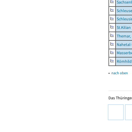
Sachsen
Schleus
Schleusi
St.Kilian
Themar, 
Nahetal
Masserb
Römhild,
▴
nach oben
Das Thüringer