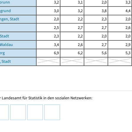
brunn
3,2
3,1
2,0
3,3
egrund
3,0
3,2
3,8
4,4
ngen, Stadt
2,0
2,2
2,3
2,0
2,5
2,7
2,7
2,6
Stadt
2,3
2,2
2,0
2,0
-Waldau
3,4
2,6
2,7
2,9
erg
6,9
6,2
5,6
5,3
 Stadt
 Landesamt für Statistik in den sozialen Netzwerken: