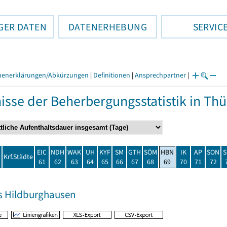
GER DATEN
DATENERHEBUNG
SERVIC
henerklärungen/Abkürzungen
|
Definitionen
|
Ansprechpartner
|
isse der Beherbergungsstatistik in T
EIC
NDH
WAK
UH
KYF
SM
GTH
SÖM
HBN
IK
AP
SON
S
t
Krf.Städte
61
62
63
64
65
66
67
68
69
70
71
72
s Hildburghausen