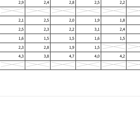
2,9
2,4
2,8
2,5
2,2
2,1
2,5
2,0
1,9
1,8
2,5
2,3
2,2
3,1
2,4
1,6
1,5
1,5
1,6
1,5
2,3
2,8
1,9
1,5
4,3
3,8
4,7
4,0
4,2