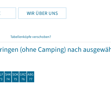
E
WIR ÜBER UNS
Tabellenköpfe verschoben?
hüringen (ohne Camping) nach ausgew
LF
SHK
SOK
GRZ
ABG
73
74
75
76
77