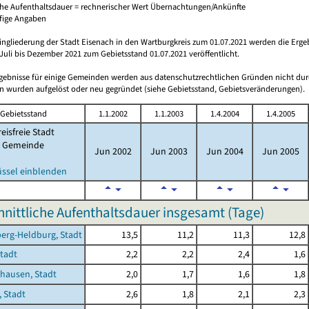
che Aufenthaltsdauer = rechnerischer Wert Übernachtungen/Ankünfte
ufige Angaben
ingliederung der Stadt Eisenach in den Wartburgkreis zum 01.07.2021 werden die Erge
Juli bis Dezember 2021 zum Gebietsstand 01.07.2021 veröffentlicht.
rgebnisse für einige Gemeinden werden aus datenschutzrechtlichen Gründen nicht dur
 wurden aufgelöst oder neu gegründet (siehe Gebietsstand, Gebietsveränderungen).
Gebietsstand
1.1.2002
1.1.2003
1.4.2004
1.4.2005
eisfreie Stadt
Gemeinde
Jun 2002
Jun 2003
Jun 2004
Jun 2005
üssel einblenden
nittliche Aufenthaltsdauer insgesamt (Tage)
erg-Heldburg, Stadt
13,5
11,2
11,3
12,8
Stadt
2,2
2,2
2,4
1,6
hausen, Stadt
2,0
1,7
1,6
1,8
 Stadt
2,6
1,8
2,1
2,3