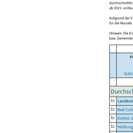
durchschnittli
ab 2015: vorlä
Aufgrund der E
für die Monate 
Hinweis: Die E
bzw. Gemeinden
Kr
Schl
Durchsch
Landkre
Bad Colb
Eisfeld, 
Hildburg