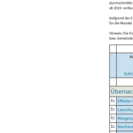
durchschnittli
ab 2015: vorlä
Aufgrund der E
für die Monate 
Hinweis: Die E
bzw. Gemeinden
Kr
Schl
Übernac
Effelder
Lauscha,
Mengers
Neuhaus