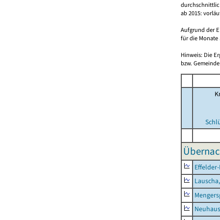
durchschnittli
ab 2015: vorlä
Aufgrund der E
für die Monate 
Hinweis: Die E
bzw. Gemeinden
Kr
Schl
Übernac
Effelder
Lauscha,
Mengers
Neuhaus