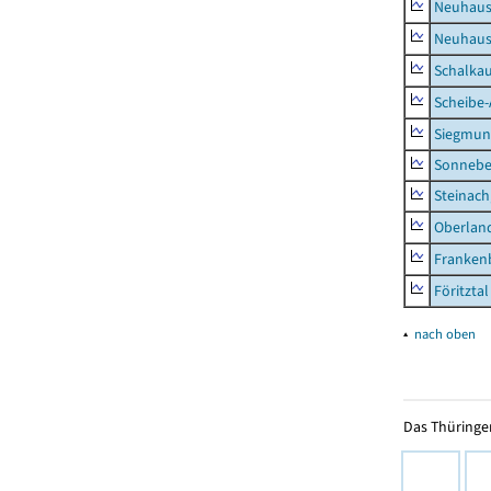
Neuhaus
Neuhaus-
Schalkau
Scheibe-
Siegmun
Sonneber
Steinach
Oberlan
Frankenb
Föritztal
▴
nach oben
Das Thüringer