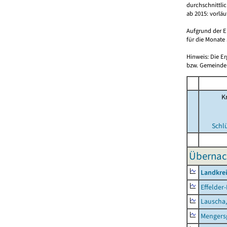
durchschnittli
ab 2015: vorlä
Aufgrund der E
für die Monate 
Hinweis: Die E
bzw. Gemeinden
Kr
Schl
Übernac
Landkre
Effelder
Lauscha,
Mengers