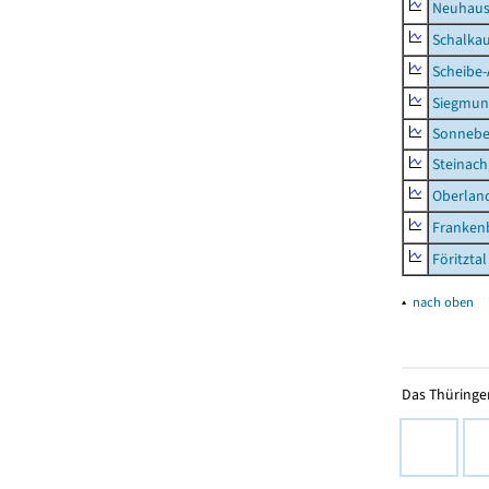
Neuhaus-
Schalkau
Scheibe-
Siegmun
Sonneber
Steinach
Oberlan
Frankenb
Föritztal
▴
nach oben
Das Thüringer