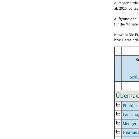
durchschnittli
ab 2015: vorlä
Aufgrund der E
für die Monate 
Hinweis: Die E
bzw. Gemeinden
Kr
Schl
Übernac
Effelder
Lauscha,
Mengers
Neuhaus