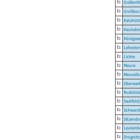
Gräfenth
Großkoc
Katzhüt
Kaulsdor
Königsee
Lehesten
Lichte
Meura
Meuselb
Oberweiß
Rudolsta
Saalfeld
Schwarz
Sitzendo
Leutenbe
Drognitz