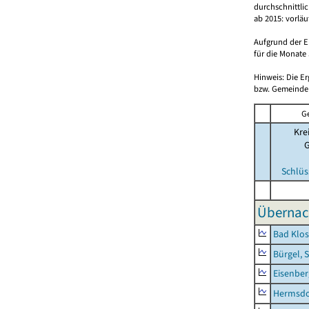
durchschnittli
ab 2015: vorlä
Aufgrund der E
für die Monate 
Hinweis: Die E
bzw. Gemeinden
G
Kre
Schlüs
Übernac
Bad Klos
Bürgel, 
Eisenber
Hermsdor