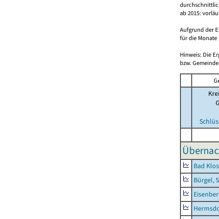
durchschnittli
ab 2015: vorlä
Aufgrund der E
für die Monate 
Hinweis: Die E
bzw. Gemeinden
G
Kre
Schlüs
Übernac
Bad Klos
Bürgel, 
Eisenber
Hermsdor