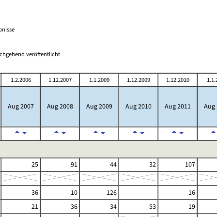
bnisse
chgehend veröffentlicht
1.2.2006
1.12.2007
1.1.2009
1.12.2009
1.12.2010
1.1.
Aug 2007
Aug 2008
Aug 2009
Aug 2010
Aug 2011
Aug 
25
91
44
32
107
36
10
126
-
16
21
36
34
53
19