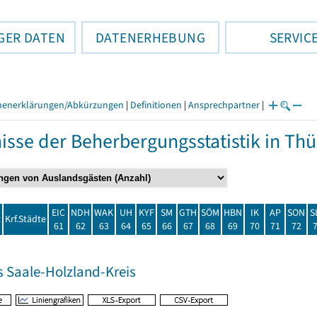
GER DATEN
DATENERHEBUNG
SERVIC
henerklärungen/Abkürzungen
|
Definitionen
|
Ansprechpartner
|
isse der Beherbergungsstatistik in T
EIC
NDH
WAK
UH
KYF
SM
GTH
SÖM
HBN
IK
AP
SON
S
t
Krf.Städte
61
62
63
64
65
66
67
68
69
70
71
72
s Saale-Holzland-Kreis