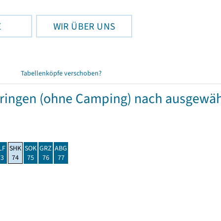
E
WIR ÜBER UNS
Tabellenköpfe verschoben?
hüringen (ohne Camping) nach ausgew
LF
SHK
SOK
GRZ
ABG
73
74
75
76
77