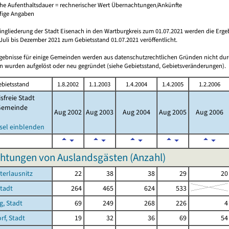
che Aufenthaltsdauer = rechnerischer Wert Übernachtungen/Ankünfte
ufige Angaben
ingliederung der Stadt Eisenach in den Wartburgkreis zum 01.07.2021 werden die Erge
Juli bis Dezember 2021 zum Gebietsstand 01.07.2021 veröffentlicht.
rgebnisse für einige Gemeinden werden aus datenschutzrechtlichen Gründen nicht dur
 wurden aufgelöst oder neu gegründet (siehe Gebietsstand, Gebietsveränderungen).
ebietsstand
1.8.2002
1.1.2003
1.4.2004
1.4.2005
1.2.2006
isfreie Stadt
Gemeinde
Aug 2002
Aug 2003
Aug 2004
Aug 2005
Aug 2006
sel einblenden
htungen von Auslandsgästen (Anzahl)
terlausnitz
22
38
38
29
20
Stadt
264
465
624
533
g, Stadt
69
249
268
226
4
f, Stadt
19
32
36
69
54