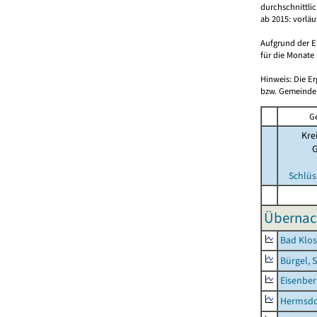
durchschnittli
ab 2015: vorlä
Aufgrund der E
für die Monate 
Hinweis: Die E
bzw. Gemeinden
G
Kre
Schlüs
Übernac
Bad Klos
Bürgel, 
Eisenber
Hermsdor