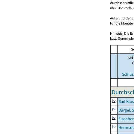
durchschnittli
ab 2015: vorlä
Aufgrund der E
für die Monate 
Hinweis: Die E
bzw. Gemeinden
G
Kre
Schlüs
Durchsch
Bad Klos
Bürgel, 
Eisenber
Hermsdor