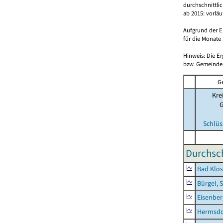
durchschnittli
ab 2015: vorlä
Aufgrund der E
für die Monate 
Hinweis: Die E
bzw. Gemeinden
G
Kre
Schlüs
Durchsch
Bad Klos
Bürgel, 
Eisenber
Hermsdor