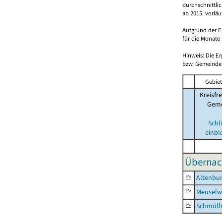
durchschnittli
ab 2015: vorlä
Aufgrund der E
für die Monate 
Hinweis: Die E
bzw. Gemeinden
Gebiet
Kreisfre
Geme
Schl
einbl
Übernac
Altenbur
Meuselwi
Schmölln