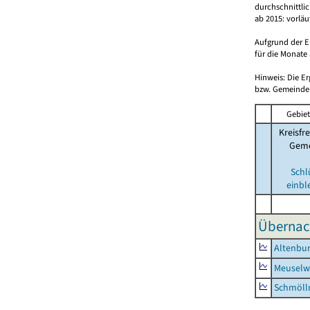
durchschnittli
ab 2015: vorlä
Aufgrund der E
für die Monate 
Hinweis: Die E
bzw. Gemeinden
Gebiet
Kreisfre
Geme
Schl
einbl
Übernac
Altenbur
Meuselwi
Schmölln