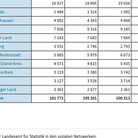
16 927
18 806
19 656
da
1 488
1 314
1 092
ghausen
4 802
4 393
4 408
s
7 856
9 316
9 185
r Land
7 183
7 683
7 669
rg
3 031
2 746
2 793
-Rudolstadt
5 885
5 979
6 673
lzland-Kreis
4 571
4 815
5 435
la-Kreis
3 219
3 380
3 742
3 127
3 528
3 714
rger Land
2 361
2 677
2 361
en
181 772
195 201
200 313
 Landesamt für Statistik in den sozialen Netzwerken: