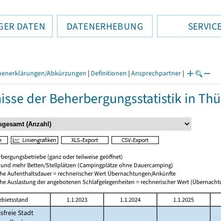
GER DATEN
DATENERHEBUNG
SERVIC
henerklärungen/Abkürzungen
|
Definitionen
|
Ansprechpartner
|
isse der Beherbergungsstatistik in Th
bergungsbetriebe (ganz oder teilweise geöffnet)
0 und mehr Betten/Stellplätzen (Campingplätze ohne Dauercamping)
che Aufenthaltsdauer = rechnerischer Wert Übernachtungen/Ankünfte
che Auslastung der angebotenen Schlafgelegenheiten = rechnerischer Wert (Übernach
ebietsstand
1.1.2023
1.1.2024
1.1.2025
isfreie Stadt