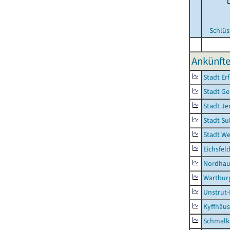
Schlüs
Ankünfte
Stadt Erf
Stadt Ge
Stadt Je
Stadt Su
Stadt W
Eichsfel
Nordhau
Wartburg
Unstrut-
Kyffhäus
Schmalk