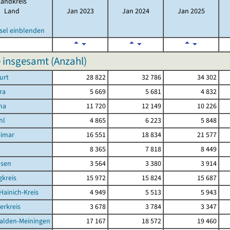
Landkreis
Land
Jan 2023
Jan 2024
Jan 2025
sel einblenden
 insgesamt (Anzahl)
urt
28 822
32 786
34 302
ra
5 669
5 681
4 832
na
11 720
12 149
10 226
hl
4 865
6 223
5 848
eimar
16 551
18 834
21 577
d
8 365
7 818
8 449
sen
3 564
3 380
3 914
kreis
15 972
15 824
15 687
Hainich-Kreis
4 949
5 513
5 943
erkreis
3 678
3 784
3 347
alden-Meiningen
17 167
18 572
19 460