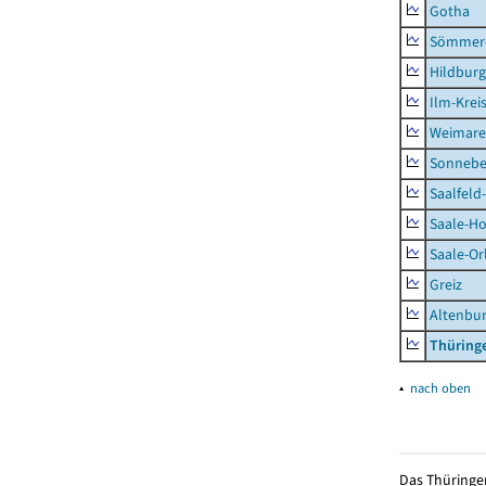
Gotha
Sömmer
Hildbur
Ilm-Krei
Weimare
Sonnebe
Saalfeld
Saale-Ho
Saale-Or
Greiz
Altenbu
Thüring
▴
nach oben
Das Thüringer