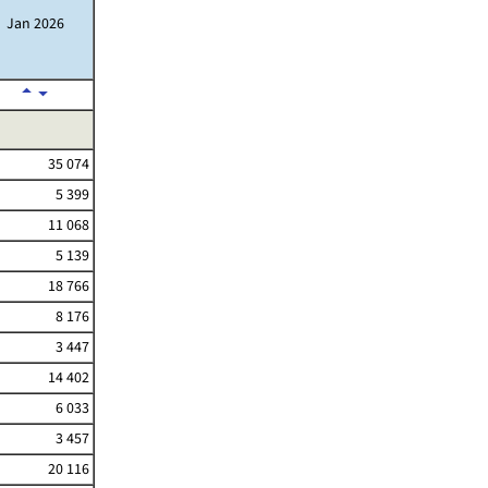
Jan 2026
35 074
5 399
11 068
5 139
18 766
8 176
3 447
14 402
6 033
3 457
20 116