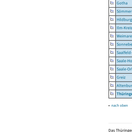
Gotha
Sömmer
Hildbur
Ilm-Krei
Weimare
Sonnebe
Saalfeld
Saale-Ho
Saale-Or
Greiz
Altenbu
Thüring
▴
nach oben
Das Thüringer