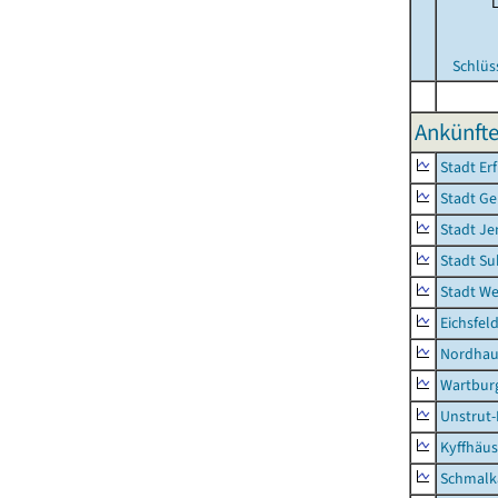
Schlüs
Ankünfte
Stadt Erf
Stadt Ge
Stadt Je
Stadt Su
Stadt W
Eichsfel
Nordhau
Wartburg
Unstrut-
Kyffhäus
Schmalk