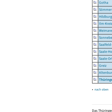
Gotha
Sömmer
Hildbur
Ilm-Krei
Weimare
Sonnebe
Saalfeld
Saale-Ho
Saale-Or
Greiz
Altenbu
Thüring
▴
nach oben
Das Thüringer