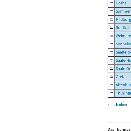
Gotha
Sömmer
Hildbur
Ilm-Krei
Weimare
Sonnebe
Saalfeld
Saale-Ho
Saale-Or
Greiz
Altenbu
Thüring
▴
nach oben
Das Thüringer