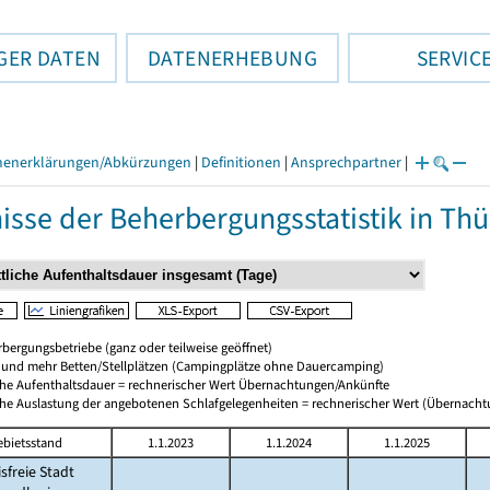
GER DATEN
DATENERHEBUNG
SERVIC
henerklärungen/Abkürzungen
|
Definitionen
|
Ansprechpartner
|
isse der Beherbergungsstatistik in Th
bergungsbetriebe (ganz oder teilweise geöffnet)
0 und mehr Betten/Stellplätzen (Campingplätze ohne Dauercamping)
che Aufenthaltsdauer = rechnerischer Wert Übernachtungen/Ankünfte
che Auslastung der angebotenen Schlafgelegenheiten = rechnerischer Wert (Übernach
ebietsstand
1.1.2023
1.1.2024
1.1.2025
isfreie Stadt