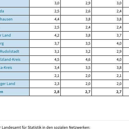
3,0
2,9
3,0
da
2,5
2,6
2,4
ghausen
4,4
3,8
3,8
s
2,5
2,4
2,4
r Land
4,2
3,8
3,7
rg
3,7
3,5
4,0
-Rudolstadt
3,1
3,2
2,9
lzland-Kreis
4,5
4,6
4,0
la-Kreis
3,4
3,5
3,8
2,1
2,0
2,1
rger Land
2,3
2,0
2,0
en
2,8
2,7
2,7
 Landesamt für Statistik in den sozialen Netzwerken: