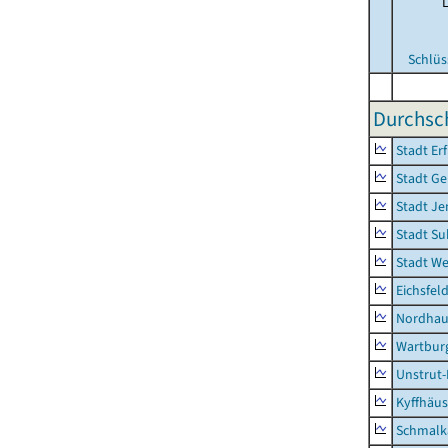
Schlüs
Durchsch
Stadt Erf
Stadt Ge
Stadt Je
Stadt Su
Stadt W
Eichsfel
Nordhau
Wartburg
Unstrut-
Kyffhäus
Schmalk