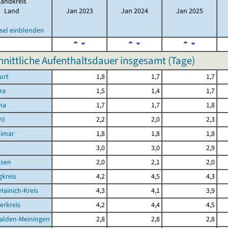
Landkreis
Land
Jan 2023
Jan 2024
Jan 2025
sel einblenden
nittliche Aufenthaltsdauer insgesamt (Tage)
urt
1,8
1,7
1,7
ra
1,5
1,4
1,7
na
1,7
1,7
1,8
hl
2,2
2,0
2,3
eimar
1,8
1,8
1,8
d
3,0
3,0
2,9
sen
2,0
2,1
2,0
kreis
4,2
4,5
4,3
Hainich-Kreis
4,3
4,1
3,9
erkreis
4,2
4,4
4,5
alden-Meiningen
2,8
2,8
2,8