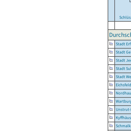
Schlüs
Durchsch
Stadt Erf
Stadt Ge
Stadt Je
Stadt Su
Stadt W
Eichsfel
Nordhau
Wartburg
Unstrut-
Kyffhäus
Schmalk