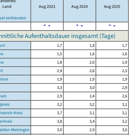
Landkreis
Land
Aug 2023
Aug 2024
Aug 2025
sel einblenden
nittliche Aufenthaltsdauer insgesamt (Tage)
urt
1,7
1,8
1,7
ra
1,5
1,6
1,6
na
1,8
2,0
1,9
hl
2,4
2,6
2,5
eimar
1,9
1,9
1,9
d
3,3
3,0
2,9
sen
2,9
2,4
2,6
kreis
3,2
3,2
3,1
Hainich-Kreis
3,7
3,1
3,1
erkreis
3,8
3,4
3,2
alden-Meiningen
3,0
2,9
3,0