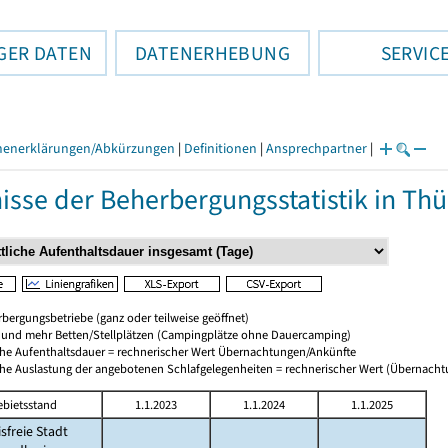
GER DATEN
DATENERHEBUNG
SERVIC
henerklärungen/Abkürzungen
|
Definitionen
|
Ansprechpartner
|
isse der Beherbergungsstatistik in Th
bergungsbetriebe (ganz oder teilweise geöffnet)
0 und mehr Betten/Stellplätzen (Campingplätze ohne Dauercamping)
che Aufenthaltsdauer = rechnerischer Wert Übernachtungen/Ankünfte
che Auslastung der angebotenen Schlafgelegenheiten = rechnerischer Wert (Übernach
ebietsstand
1.1.2023
1.1.2024
1.1.2025
isfreie Stadt