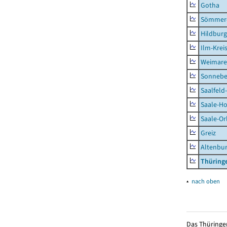
Gotha
Sömmer
Hildbur
Ilm-Krei
Weimare
Sonnebe
Saalfeld
Saale-Ho
Saale-Or
Greiz
Altenbu
Thüring
▴
nach oben
Das Thüringer