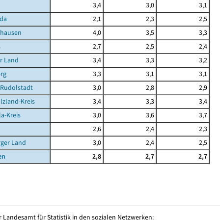
3,4
3,0
3,1
da
2,1
2,3
2,5
ghausen
4,0
3,5
3,3
s
2,7
2,5
2,4
r Land
3,4
3,3
3,2
rg
3,3
3,1
3,1
-Rudolstadt
3,0
2,8
2,9
lzland-Kreis
3,4
3,3
3,4
la-Kreis
3,0
3,6
3,7
2,6
2,4
2,3
rger Land
3,0
2,4
2,5
en
2,8
2,7
2,7
 Landesamt für Statistik in den sozialen Netzwerken: